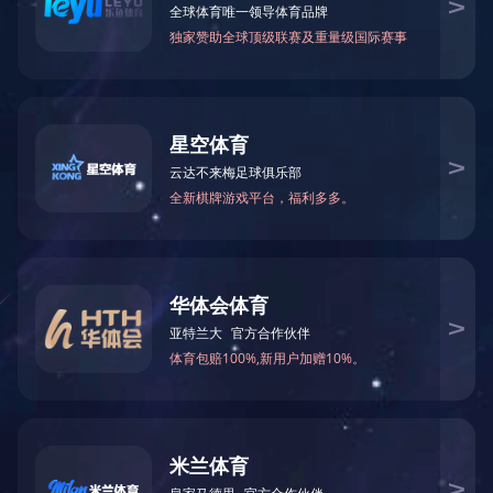
公司荣誉
栏目列表
公司介绍
公司业绩
公司资质
公司荣誉
众大利厂房工程荣获广东省优良样
公司架构
板工程（证书）
人才招聘
联系我们
众大利厂房工程荣获珠海市优良样
板工程（牌扁）