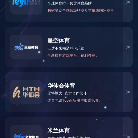
精品工程
业绩分类
精品工程
平
土建
市政
装修
上一页：
白马市优奖状
消防
金属门窗
三分公司
企业荣誉
公司简介
|
公司业绩
|
公司资
版权所有： AOA（中国） 网站备案号：
粤ICP备10212495号