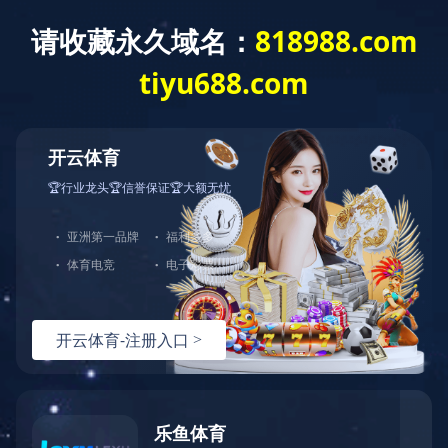
AOA体育在线登录
公司介绍
公司业绩
公司资
此页面上的内容需要较新版本的 Adobe Flash Player。